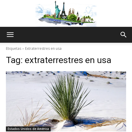
The
Etiquetas
Extraterrestres en usa
Tag:
extraterrestres en usa
World
Thru
My
Estados Unidos de América