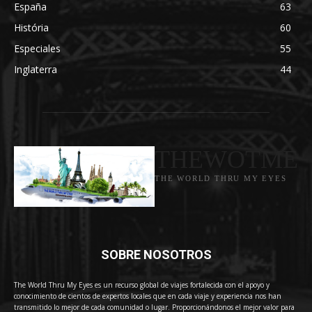
España
63
História
60
Especiales
55
Inglaterra
44
THEWOTME
THE WORLD THRU MY EYES
SOBRE NOSOTROS
The World Thru My Eyes es un recurso global de viajes fortalecida con el apoyo y
conocimiento de cientos de expertos locales que en cada viaje y experiencia nos han
transmitido lo mejor de cada comunidad o lugar. Proporcionándonos el mejor valor para