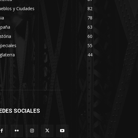
eblos y Ciudades
82
ia
78
spaña
63
stória
60
peciales
55
glaterra
44
EDES SOCIALES