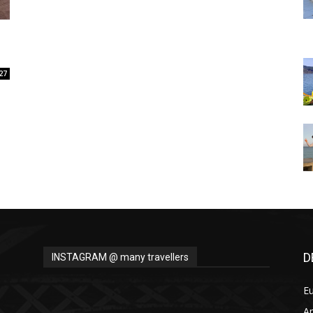
Thru
27
My
Eyes
D
INSTAGRAM @ many travellers
E
A