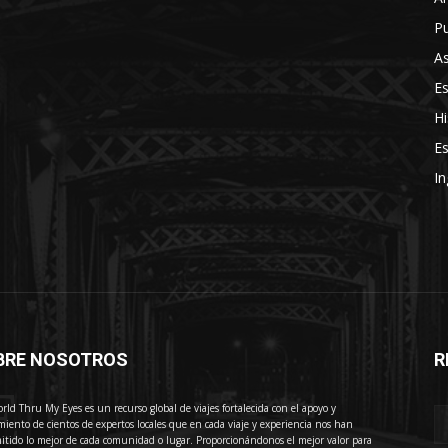
Pu
As
E
Hi
Es
In
BRE NOSOTROS
R
E
rld Thru My Eyes es un recurso global de viajes fortalecida con el apoyo y
miento de cientos de expertos locales que en cada viaje y experiencia nos han
itido lo mejor de cada comunidad o lugar. Proporcionándonos el mejor valor para