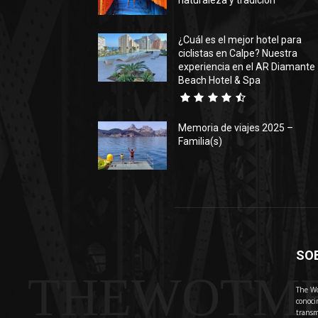
naturaleza y tradición
¿Cuál es el mejor hotel para
ciclistas en Calpe? Nuestra
experiencia en el AR Diamante
Beach Hotel & Spa
Memoria de viajes 2025 –
Familia(s)
SO
THEWOTM
The Wo
conoci
transm