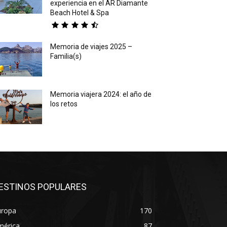
experiencia en el AR Diamante
Beach Hotel & Spa
Memoria de viajes 2025 –
Familia(s)
Memoria viajera 2024: el año de
los retos
ESTINOS POPULARES
uropa
170
mérica
87