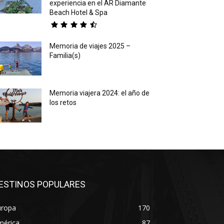
experiencia en el AR Diamante
Beach Hotel & Spa
Memoria de viajes 2025 –
Familia(s)
Memoria viajera 2024: el año de
los retos
ESTINOS POPULARES
uropa
170
mérica
87