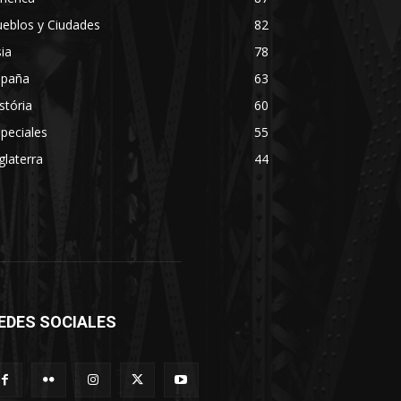
eblos y Ciudades
82
ia
78
spaña
63
stória
60
peciales
55
glaterra
44
EDES SOCIALES