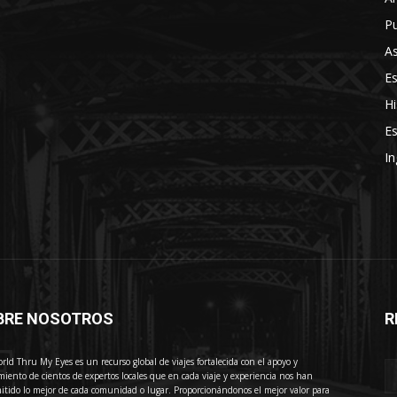
Pu
As
E
Hi
Es
In
BRE NOSOTROS
R
E
rld Thru My Eyes es un recurso global de viajes fortalecida con el apoyo y
miento de cientos de expertos locales que en cada viaje y experiencia nos han
itido lo mejor de cada comunidad o lugar. Proporcionándonos el mejor valor para