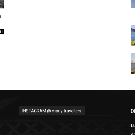
Thru
s
11
My
Eyes
D
INSTAGRAM @ many travellers
E
A