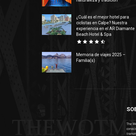
naturaleza y tradición
¿Cuál es el mejor hotel para
ciclistas en Calpe? Nuestra
experiencia en el AR Diamante
Beach Hotel & Spa
Memoria de viajes 2025 –
Familia(s)
SO
THEWOTM
The Wo
conoci
transm