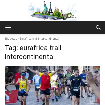
The
Etiquetas
Eurafrica trail intercontinental
Tag:
eurafrica trail
World
intercontinental
Thru
My