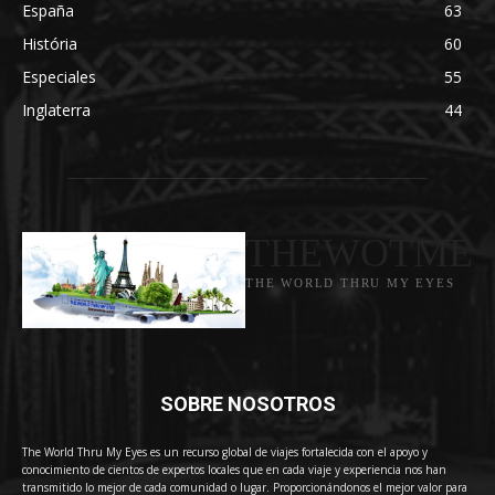
España
63
História
60
Especiales
55
Inglaterra
44
THEWOTME
THE WORLD THRU MY EYES
SOBRE NOSOTROS
The World Thru My Eyes es un recurso global de viajes fortalecida con el apoyo y
conocimiento de cientos de expertos locales que en cada viaje y experiencia nos han
transmitido lo mejor de cada comunidad o lugar. Proporcionándonos el mejor valor para