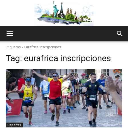
The
Etiquetas
Eurafrica inscripciones
Tag:
eurafrica inscripciones
World
Thru
My
Deportes