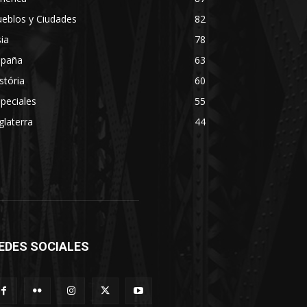
eblos y Ciudades
82
ia
78
spaña
63
stória
60
peciales
55
glaterra
44
EDES SOCIALES