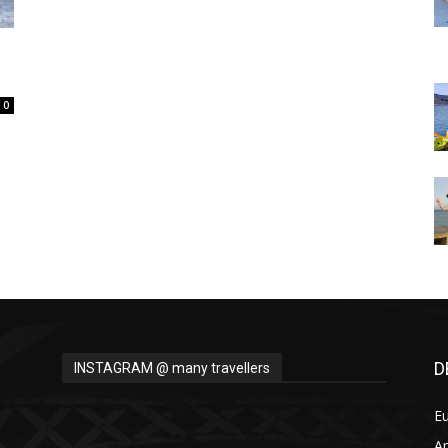
Thru
0
My
Eyes
D
INSTAGRAM @ many travellers
E
A