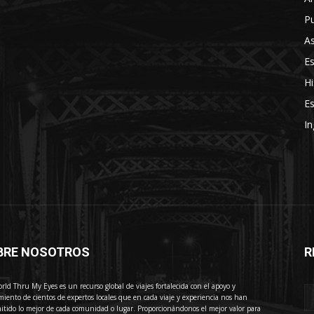
Pu
As
E
Hi
Es
In
BRE NOSOTROS
R
E
rld Thru My Eyes es un recurso global de viajes fortalecida con el apoyo y
miento de cientos de expertos locales que en cada viaje y experiencia nos han
itido lo mejor de cada comunidad o lugar. Proporcionándonos el mejor valor para