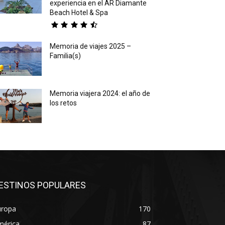
experiencia en el AR Diamante
Beach Hotel & Spa
Memoria de viajes 2025 –
Familia(s)
Memoria viajera 2024: el año de
los retos
ESTINOS POPULARES
uropa
170
mérica
87