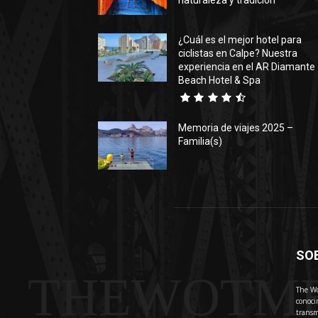
naturaleza y tradición
¿Cuál es el mejor hotel para
ciclistas en Calpe? Nuestra
experiencia en el AR Diamante
Beach Hotel & Spa
Memoria de viajes 2025 –
Familia(s)
SO
THEWOTM
The Wo
conoci
transm