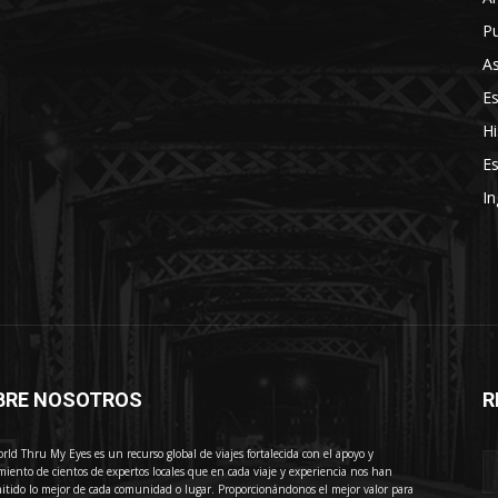
Pu
As
E
Hi
Es
In
BRE NOSOTROS
R
E
rld Thru My Eyes es un recurso global de viajes fortalecida con el apoyo y
miento de cientos de expertos locales que en cada viaje y experiencia nos han
itido lo mejor de cada comunidad o lugar. Proporcionándonos el mejor valor para