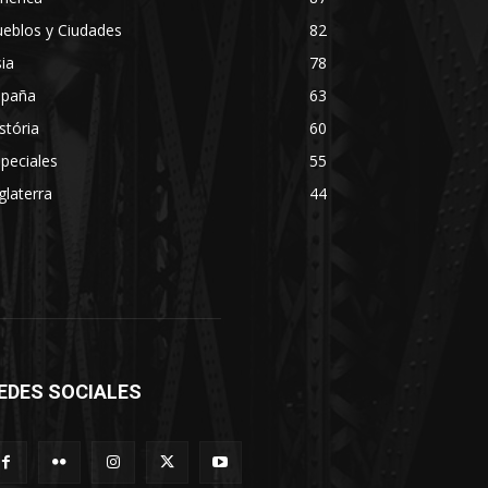
eblos y Ciudades
82
ia
78
spaña
63
stória
60
peciales
55
glaterra
44
EDES SOCIALES