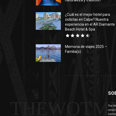
naturaleza y tradición
¿Cuál es el mejor hotel para
ciclistas en Calpe? Nuestra
experiencia en el AR Diamante
Beach Hotel & Spa
Memoria de viajes 2025 –
Familia(s)
SO
THEWOTM
The Wo
conoci
transm