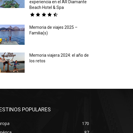
experiencia en el AR Diamante
Beach Hotel & Spa
Memoria de viajes 2025 –
Familia(s)
Memoria viajera 2024: el año de
los retos
ESTINOS POPULARES
uropa
170
mérica
87