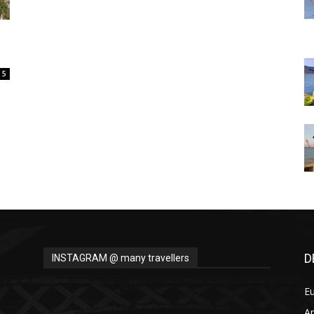
Thru
5
My
Eyes
D
INSTAGRAM @ many travellers
E
A