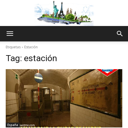
The
Etiquetas
Estación
Tag:
estación
World
Thru
My
España