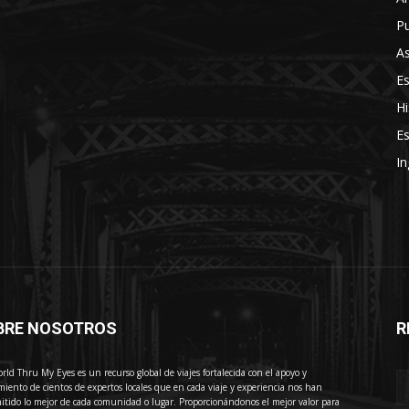
Pu
As
E
Hi
Es
In
BRE NOSOTROS
R
E
rld Thru My Eyes es un recurso global de viajes fortalecida con el apoyo y
miento de cientos de expertos locales que en cada viaje y experiencia nos han
itido lo mejor de cada comunidad o lugar. Proporcionándonos el mejor valor para