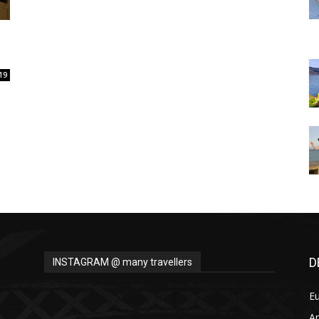
Thru
19
My
Eyes
D
INSTAGRAM @ many travellers
E
A