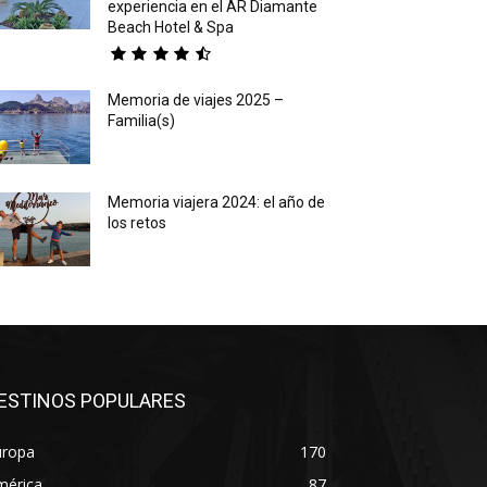
experiencia en el AR Diamante
Beach Hotel & Spa
Memoria de viajes 2025 –
Familia(s)
Memoria viajera 2024: el año de
los retos
ESTINOS POPULARES
uropa
170
mérica
87