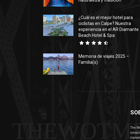
naturaleza y tradición
¿Cuál es el mejor hotel para
ciclistas en Calpe? Nuestra
experiencia en el AR Diamante
Beach Hotel & Spa
Memoria de viajes 2025 –
Familia(s)
SO
THEWOTM
The Wo
conoci
transm