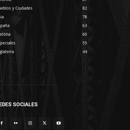
eblos y Ciudades
82
ia
78
spaña
63
stória
60
peciales
55
glaterra
44
EDES SOCIALES