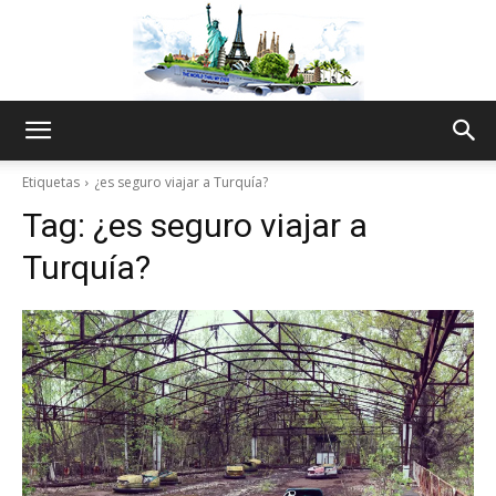
The
Etiquetas
¿es seguro viajar a Turquía?
Tag:
¿es seguro viajar a
World
Turquía?
Thru
My