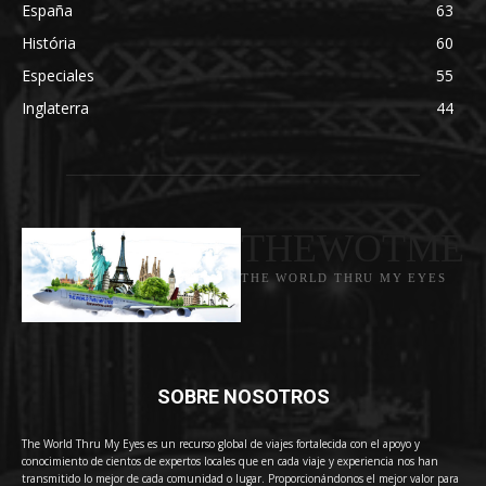
España
63
História
60
Especiales
55
Inglaterra
44
THEWOTME
THE WORLD THRU MY EYES
SOBRE NOSOTROS
The World Thru My Eyes es un recurso global de viajes fortalecida con el apoyo y
conocimiento de cientos de expertos locales que en cada viaje y experiencia nos han
transmitido lo mejor de cada comunidad o lugar. Proporcionándonos el mejor valor para