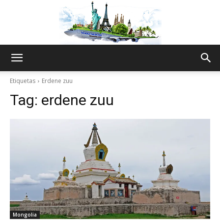
The
Etiquetas
Erdene zuu
Tag:
erdene zuu
World
Thru
My
Mongolia