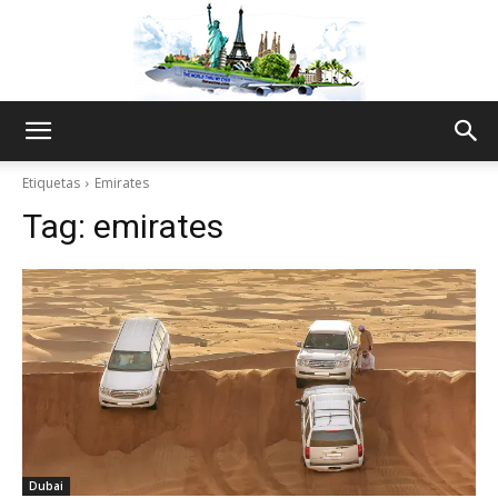
The
Etiquetas
Emirates
Tag:
emirates
World
Thru
My
Dubai