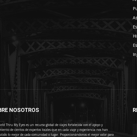
Pu
As
E
Hi
Es
In
BRE NOSOTROS
R
E
rld Thru My Eyes es un recurso global de viajes fortalecida con el apoyo y
miento de cientos de expertos locales que en cada viaje y experiencia nos han
itido lo mejor de cada comunidad o lugar. Proporcionándonos el mejor valor para