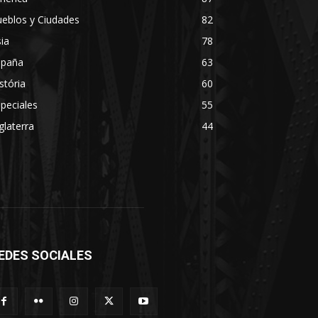
eblos y Ciudades
82
ia
78
spaña
63
stória
60
peciales
55
glaterra
44
EDES SOCIALES