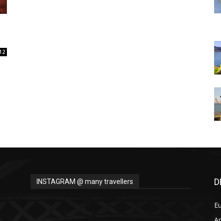
Thru
12
My
Eyes
D
INSTAGRAM @ many travellers
E
A