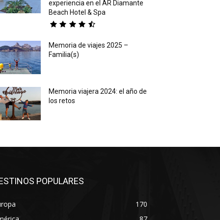
experiencia en el AR Diamante
Beach Hotel & Spa
Memoria de viajes 2025 –
Familia(s)
Memoria viajera 2024: el año de
los retos
ESTINOS POPULARES
uropa
170
mérica
87