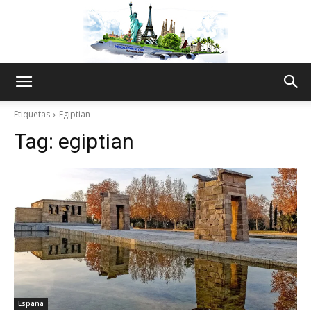
The
Etiquetas
Egiptian
Tag:
egiptian
World
Thru
My
España