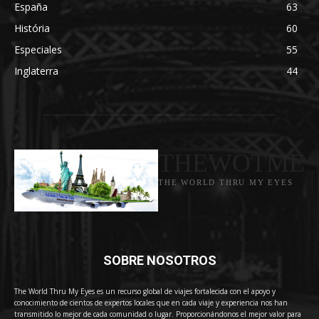
España
63
História
60
Especiales
55
Inglaterra
44
THEWOTME
THE WORLD THRU MY EYES
SOBRE NOSOTROS
The World Thru My Eyes es un recurso global de viajes fortalecida con el apoyo y
conocimiento de cientos de expertos locales que en cada viaje y experiencia nos han
transmitido lo mejor de cada comunidad o lugar. Proporcionándonos el mejor valor para