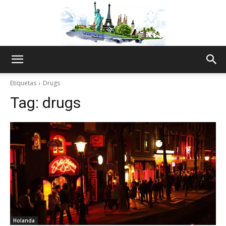
The
Etiquetas
Drugs
Tag:
drugs
World
Thru
My
Holanda