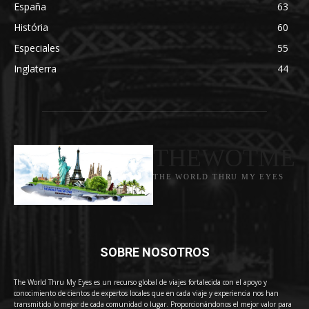
España
63
História
60
Especiales
55
Inglaterra
44
THEWOTME
THE WORLD THRU MY EYES
SOBRE NOSOTROS
The World Thru My Eyes es un recurso global de viajes fortalecida con el apoyo y
conocimiento de cientos de expertos locales que en cada viaje y experiencia nos han
transmitido lo mejor de cada comunidad o lugar. Proporcionándonos el mejor valor para