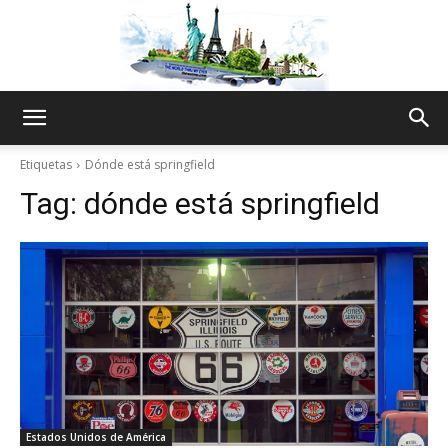
The
Etiquetas
Dónde está springfield
Tag:
dónde está springfield
World
Thru
My
Estados Unidos de América