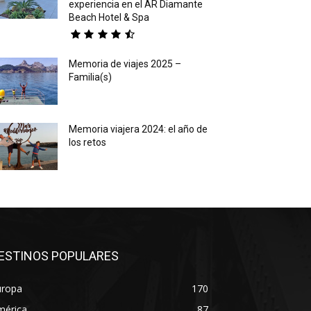
experiencia en el AR Diamante
Beach Hotel & Spa
Memoria de viajes 2025 –
Familia(s)
Memoria viajera 2024: el año de
los retos
ESTINOS POPULARES
uropa
170
mérica
87