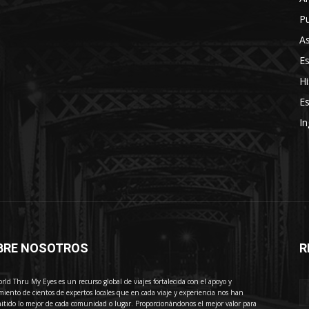
Pu
As
E
Hi
Es
In
BRE NOSOTROS
R
E
rld Thru My Eyes es un recurso global de viajes fortalecida con el apoyo y
miento de cientos de expertos locales que en cada viaje y experiencia nos han
itido lo mejor de cada comunidad o lugar. Proporcionándonos el mejor valor para