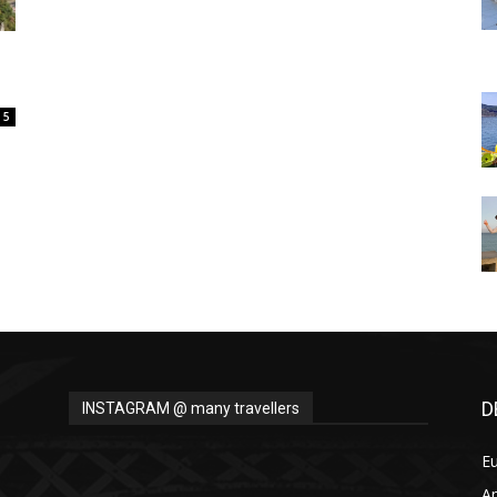
Thru
5
My
Eyes
D
INSTAGRAM @ many travellers
E
A