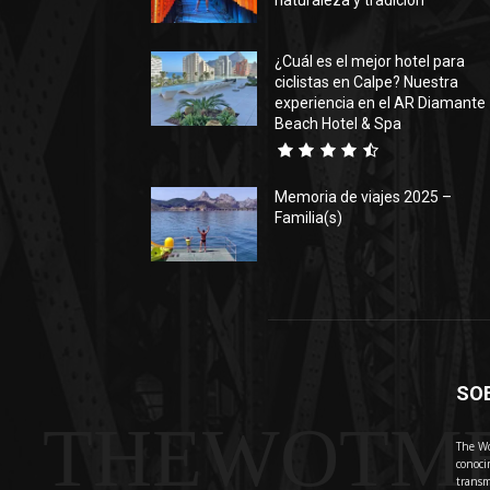
naturaleza y tradición
¿Cuál es el mejor hotel para
ciclistas en Calpe? Nuestra
experiencia en el AR Diamante
Beach Hotel & Spa
Memoria de viajes 2025 –
Familia(s)
SO
THEWOTM
The Wo
conoci
transm