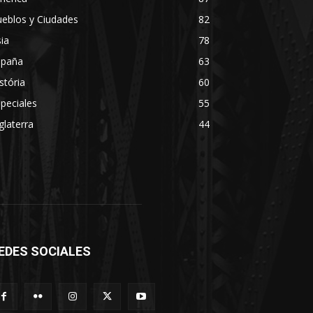
eblos y Ciudades
82
ia
78
spaña
63
stória
60
peciales
55
glaterra
44
EDES SOCIALES