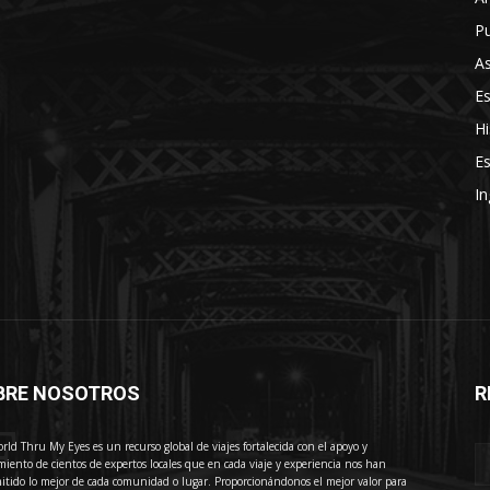
Pu
As
E
Hi
Es
In
BRE NOSOTROS
R
E
rld Thru My Eyes es un recurso global de viajes fortalecida con el apoyo y
miento de cientos de expertos locales que en cada viaje y experiencia nos han
itido lo mejor de cada comunidad o lugar. Proporcionándonos el mejor valor para