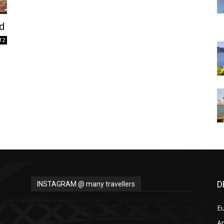
Thru
nd
12
My
Eyes
D
INSTAGRAM @ many travellers
E
A