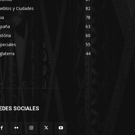
eblos y Ciudades
82
ia
78
spaña
63
stória
60
peciales
55
glaterra
44
EDES SOCIALES