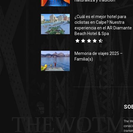
naturaleza y tradición
¿Cuál es el mejor hotel para
ciclistas en Calpe? Nuestra
experiencia en el AR Diamante
Beach Hotel & Spa
Memoria de viajes 2025 –
Familia(s)
SO
THEWOTM
The Wo
conoci
transm