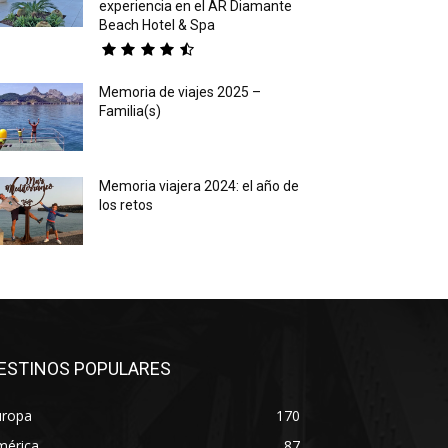
experiencia en el AR Diamante
Beach Hotel & Spa
Memoria de viajes 2025 –
Familia(s)
Memoria viajera 2024: el año de
los retos
ESTINOS POPULARES
uropa
170
mérica
87