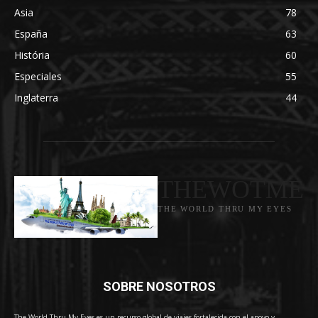
Asia
78
España
63
História
60
Especiales
55
Inglaterra
44
THEWOTME
THE WORLD THRU MY EYES
SOBRE NOSOTROS
The World Thru My Eyes es un recurso global de viajes fortalecida con el apoyo y