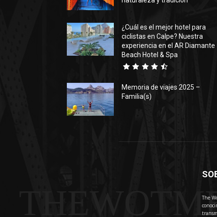
naturaleza y tradición
¿Cuál es el mejor hotel para
ciclistas en Calpe? Nuestra
experiencia en el AR Diamante
Beach Hotel & Spa
Memoria de viajes 2025 –
Familia(s)
SO
THEWOTM
The Wo
conoci
transm