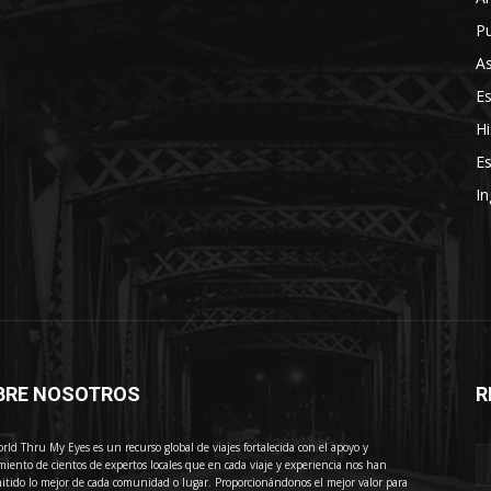
Pu
As
E
Hi
Es
In
BRE NOSOTROS
R
E
rld Thru My Eyes es un recurso global de viajes fortalecida con el apoyo y
miento de cientos de expertos locales que en cada viaje y experiencia nos han
itido lo mejor de cada comunidad o lugar. Proporcionándonos el mejor valor para