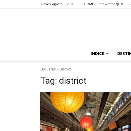
jueves, agosto 6, 2026
HOME
thewotme@TV
S
INDICE
DESTI
Etiquetas
District
Tag:
district