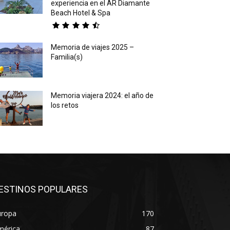
experiencia en el AR Diamante
Beach Hotel & Spa
Memoria de viajes 2025 –
Familia(s)
Memoria viajera 2024: el año de
los retos
ESTINOS POPULARES
uropa
170
mérica
87