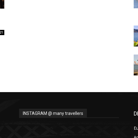
Thru
21
My
Eyes
D
INSTAGRAM @ many travellers
E
A