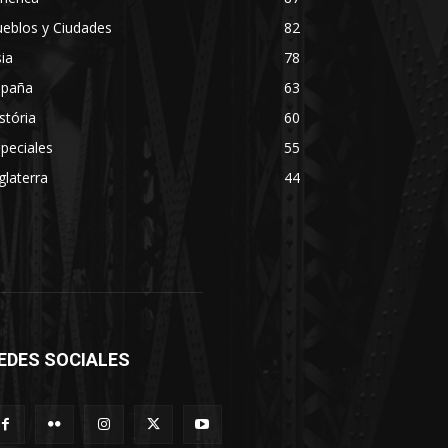
eblos y Ciudades
82
ia
78
spaña
63
stória
60
peciales
55
glaterra
44
EDES SOCIALES