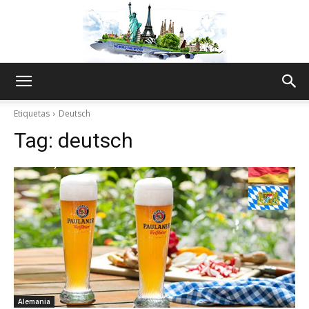
The
Etiquetas
Deutsch
Tag:
deutsch
World
Thru
My
Alemania