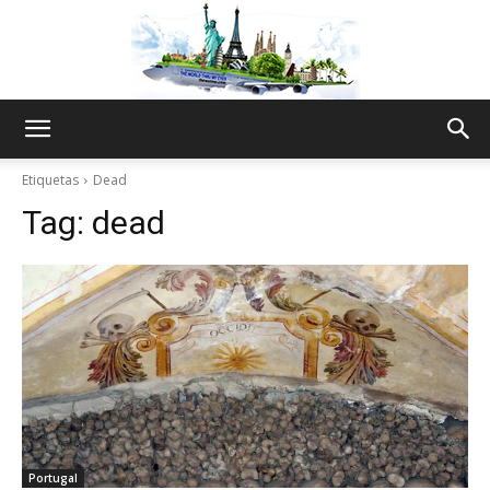
The
Etiquetas
Dead
Tag:
dead
World
Thru
My
Portugal