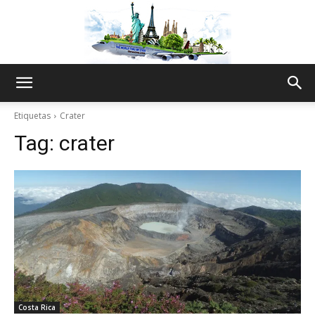
The
Etiquetas
Crater
Tag:
crater
World
Thru
My
Costa Rica