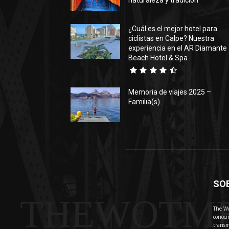
naturaleza y tradición
¿Cuál es el mejor hotel para
ciclistas en Calpe? Nuestra
experiencia en el AR Diamante
Beach Hotel & Spa
Memoria de viajes 2025 –
Familia(s)
SO
THEWOTM
The Wo
conoci
transm