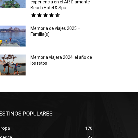
experiencia en el AR Diamante
Beach Hotel & Spa
Memoria de viajes 2025 –
Familia(s)
Memoria viajera 2024: el año de
los retos
ESTINOS POPULARES
uropa
170
mérica
87