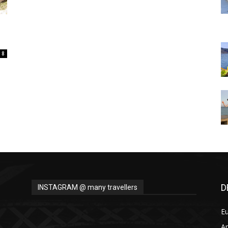
Thru
8
My
Eyes
D
INSTAGRAM @ many travellers
E
A