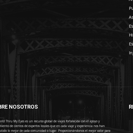
Pu
As
E
Hi
Es
In
BRE NOSOTROS
R
E
rld Thru My Eyes es un recurso global de viajes fortalecida con el apoyo y
miento de cientos de expertos locales que en cada viaje y experiencia nos han
itido lo mejor de cada comunidad o lugar. Proporcionándonos el mejor valor para