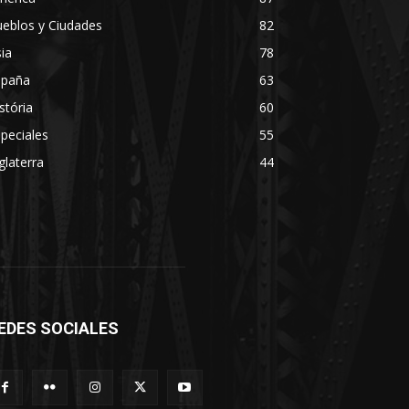
eblos y Ciudades
82
ia
78
spaña
63
stória
60
peciales
55
glaterra
44
EDES SOCIALES