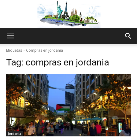
The
Etiquetas
Compras en jordania
Tag:
compras en jordania
World
Thru
My
Jordania