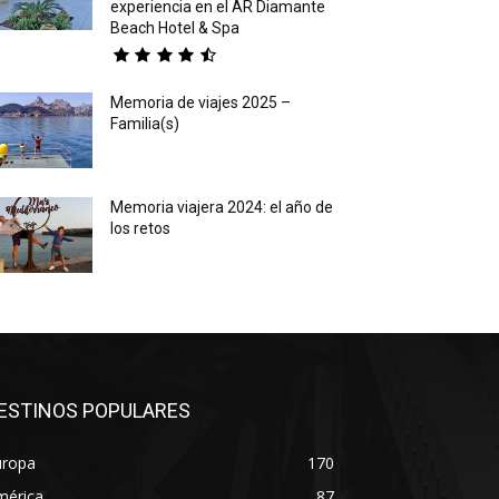
experiencia en el AR Diamante
Beach Hotel & Spa
Memoria de viajes 2025 –
Familia(s)
Memoria viajera 2024: el año de
los retos
ESTINOS POPULARES
uropa
170
mérica
87