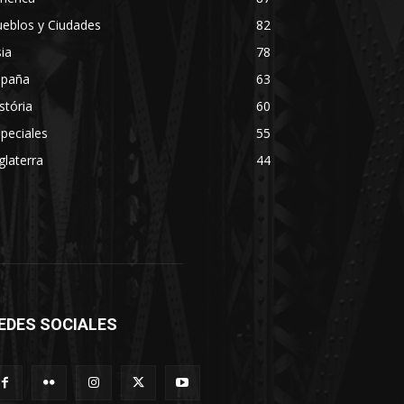
eblos y Ciudades
82
ia
78
spaña
63
stória
60
peciales
55
glaterra
44
EDES SOCIALES