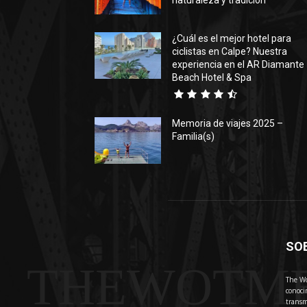
naturaleza y tradición
¿Cuál es el mejor hotel para
ciclistas en Calpe? Nuestra
experiencia en el AR Diamante
Beach Hotel & Spa
Memoria de viajes 2025 –
Familia(s)
SO
THEWOTM
The Wo
conoci
transm