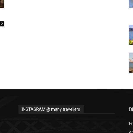
Thru
2
My
Eyes
D
INSTAGRAM @ many travellers
E
A