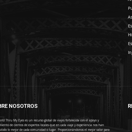
Pu
As
E
Hi
Es
In
BRE NOSOTROS
R
E
rld Thru My Eyes es un recurso global de viajes fortalecida con el apoyo y
miento de cientos de expertos locales que en cada viaje y experiencia nos han
itido lo mejor de cada comunidad o lugar. Proporcionándonos el mejor valor para