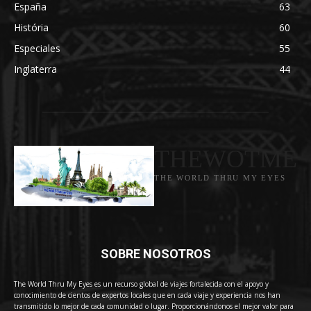
España
63
História
60
Especiales
55
Inglaterra
44
THEWOTME
THE WORLD THRU MY EYES
SOBRE NOSOTROS
The World Thru My Eyes es un recurso global de viajes fortalecida con el apoyo y
conocimiento de cientos de expertos locales que en cada viaje y experiencia nos han
transmitido lo mejor de cada comunidad o lugar. Proporcionándonos el mejor valor para