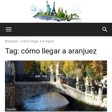
The
Etiquetas
Cómo llegar a aranjuez
Tag:
cómo llegar a aranjuez
World
Thru
My
España