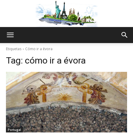
The
Etiquetas
Cómo ir a évora
Tag:
cómo ir a évora
World
Thru
My
Portugal