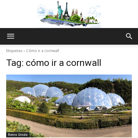
The
Etiquetas
Cómo ir a cornwall
Tag:
cómo ir a cornwall
World
Thru
My
Reino Unido