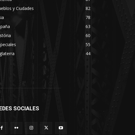
eblos y Ciudades
82
ia
78
spaña
63
stória
60
peciales
55
glaterra
44
EDES SOCIALES