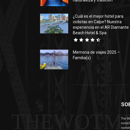
naturaleza y tradición
¿Cuál es el mejor hotel para
ciclistas en Calpe? Nuestra
experiencia en el AR Diamante
Beach Hotel & Spa
Memoria de viajes 2025 –
Familia(s)
SO
THEWOTM
The Wo
conoci
transm