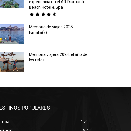
experiencia en el AR Diamante
Beach Hotel & Spa
Memoria de viajes 2025 –
Familia(s)
Memoria viajera 2024: el año de
los retos
ESTINOS POPULARES
uropa
170
mérica
87