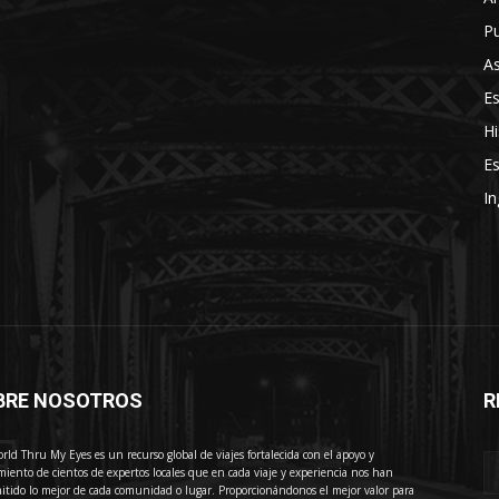
Pu
As
E
Hi
Es
In
BRE NOSOTROS
R
E
rld Thru My Eyes es un recurso global de viajes fortalecida con el apoyo y
miento de cientos de expertos locales que en cada viaje y experiencia nos han
itido lo mejor de cada comunidad o lugar. Proporcionándonos el mejor valor para