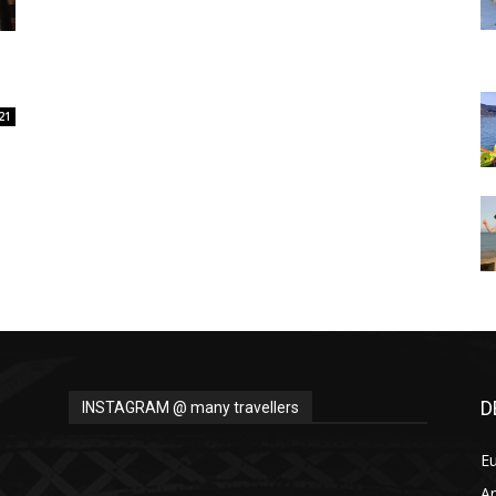
Thru
21
My
Eyes
D
INSTAGRAM @ many travellers
E
A