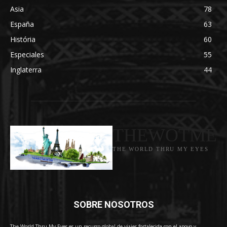
Asia
78
España
63
História
60
Especiales
55
Inglaterra
44
THEWOTME
THE WORLD THRU MY EYES
SOBRE NOSOTROS
The World Thru My Eyes es un recurso global de viajes fortalecida con el apoyo y