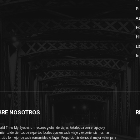
Pu
As
E
Hi
Es
In
BRE NOSOTROS
R
E
rld Thru My Eyes es un recurso global de viajes fortalecida con el apoyo y
miento de cientos de expertos locales que en cada viaje y experiencia nos han
itido lo mejor de cada comunidad o lugar. Proporcionándonos el mejor valor para