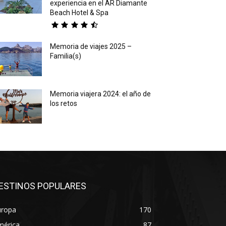
experiencia en el AR Diamante
Beach Hotel & Spa
Memoria de viajes 2025 –
Familia(s)
Memoria viajera 2024: el año de
los retos
ESTINOS POPULARES
uropa
170
mérica
87