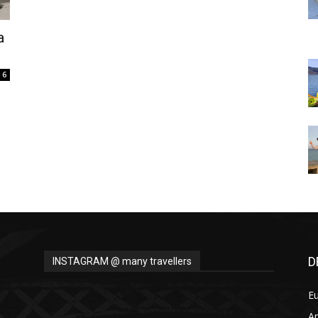
Thru
a
6
My
Eyes
D
INSTAGRAM @ many travellers
E
A