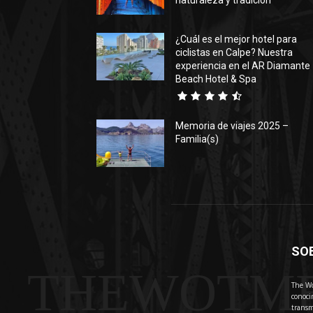
naturaleza y tradición
¿Cuál es el mejor hotel para
ciclistas en Calpe? Nuestra
experiencia en el AR Diamante
Beach Hotel & Spa
Memoria de viajes 2025 –
Familia(s)
SO
THEWOTM
The Wo
conoci
transm