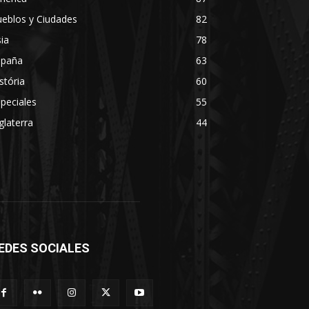
eblos y Ciudades
82
ia
78
spaña
63
stória
60
peciales
55
glaterra
44
EDES SOCIALES