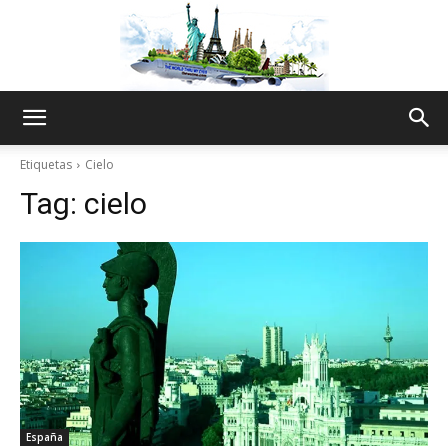
The
Etiquetas
Cielo
Tag:
cielo
World
Thru
My
España