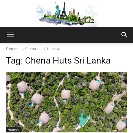
The
Etiquetas
Chena Huts Sri Lanka
Tag:
Chena Huts Sri Lanka
World
Thru
My
Hoteles