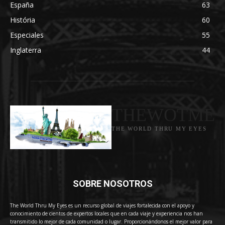
España
63
História
60
Especiales
55
Inglaterra
44
THEWOTME
THE WORLD THRU MY EYES
SOBRE NOSOTROS
The World Thru My Eyes es un recurso global de viajes fortalecida con el apoyo y
conocimiento de cientos de expertos locales que en cada viaje y experiencia nos han
transmitido lo mejor de cada comunidad o lugar. Proporcionándonos el mejor valor para