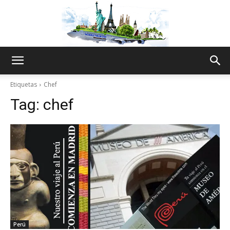
The
Etiquetas
Chef
Tag:
chef
World
Thru
My
Perú