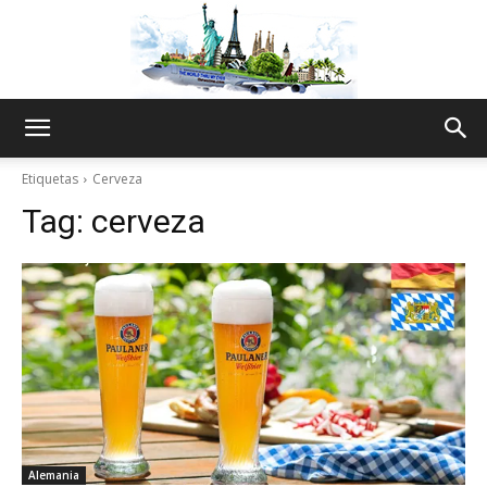
The
Etiquetas
Cerveza
Tag:
cerveza
World
Thru
My
Alemania