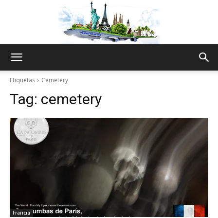
The
Etiquetas
Cemetery
Tag:
cemetery
World
Thru
My
Francia