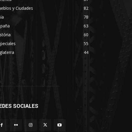
eblos y Ciudades
82
ia
78
spaña
63
stória
60
peciales
55
glaterra
44
EDES SOCIALES