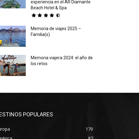
experiencia en el AR Diamante
Beach Hotel & Spa
Memoria de viajes 2025 –
Familia(s)
Memoria viajera 2024: el año de
los retos
ESTINOS POPULARES
uropa
170
mérica
87