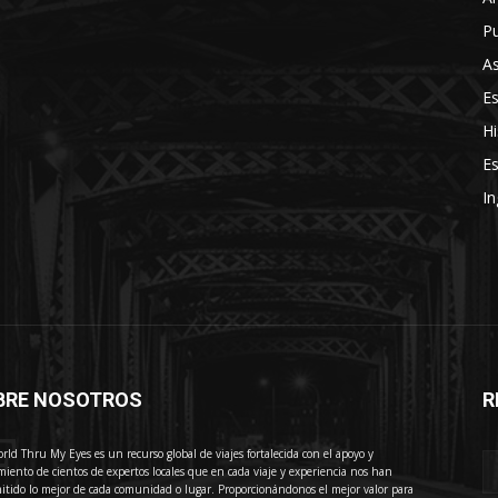
Pu
As
E
Hi
Es
In
BRE NOSOTROS
R
E
rld Thru My Eyes es un recurso global de viajes fortalecida con el apoyo y
miento de cientos de expertos locales que en cada viaje y experiencia nos han
itido lo mejor de cada comunidad o lugar. Proporcionándonos el mejor valor para