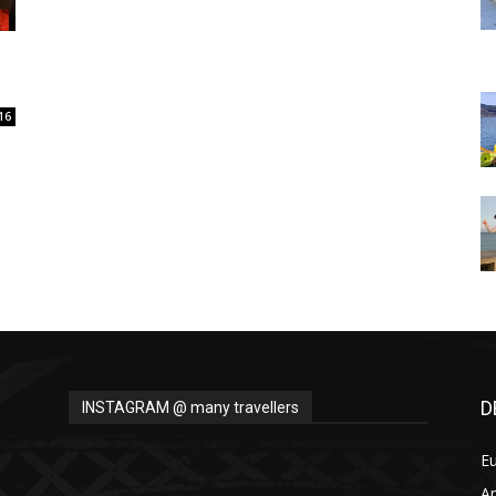
Thru
16
My
Eyes
D
INSTAGRAM @ many travellers
E
A