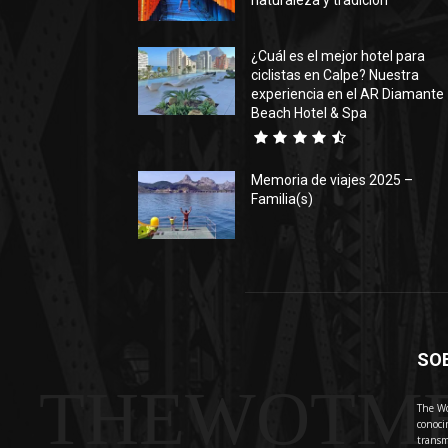
naturaleza y tradición
¿Cuál es el mejor hotel para
ciclistas en Calpe? Nuestra
experiencia en el AR Diamante
Beach Hotel & Spa
Memoria de viajes 2025 –
Familia(s)
SO
THEWOTM
The Wo
conoci
transm