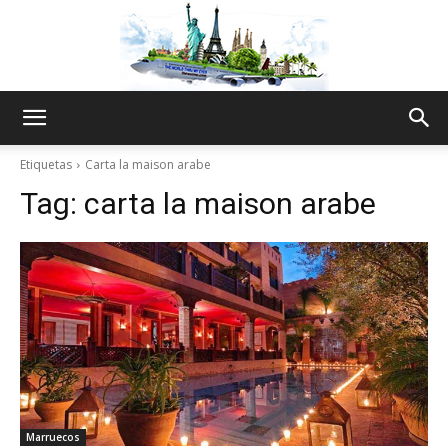
The
Etiquetas
Carta la maison arabe
Tag:
carta la maison arabe
World
Thru
My
Marruecos