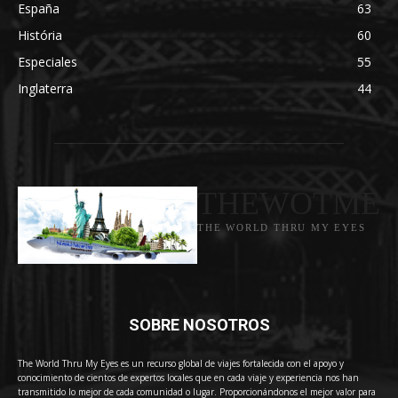
España
63
História
60
Especiales
55
Inglaterra
44
THEWOTME
THE WORLD THRU MY EYES
SOBRE NOSOTROS
The World Thru My Eyes es un recurso global de viajes fortalecida con el apoyo y
conocimiento de cientos de expertos locales que en cada viaje y experiencia nos han
transmitido lo mejor de cada comunidad o lugar. Proporcionándonos el mejor valor para