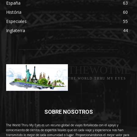
España
63
História
60
Especiales
55
Inglaterra
44
THEWOTME
THE WORLD THRU MY EYES
SOBRE NOSOTROS
The World Thru My Eyes es un recurso global de viajes fortalecida con el apoyo y
conocimiento de cientos de expertos locales que en cada viaje y experiencia nos han
transmitido lo mejor de cada comunidad o lugar. Proporcionándonos el mejor valor para