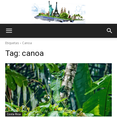
The
Etiquetas
Canoa
Tag:
canoa
World
Thru
My
Costa Rica