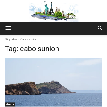
The
Etiquetas
Cabo sunion
Tag:
cabo sunion
World
Thru
My
Grecia