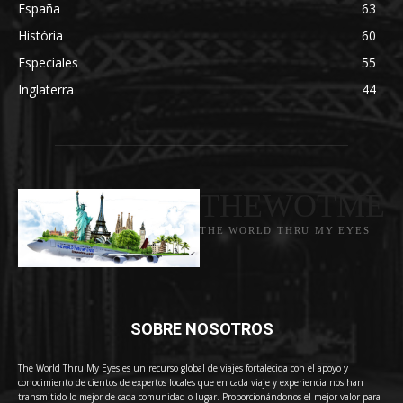
España
63
História
60
Especiales
55
Inglaterra
44
THEWOTME
THE WORLD THRU MY EYES
SOBRE NOSOTROS
The World Thru My Eyes es un recurso global de viajes fortalecida con el apoyo y
conocimiento de cientos de expertos locales que en cada viaje y experiencia nos han
transmitido lo mejor de cada comunidad o lugar. Proporcionándonos el mejor valor para