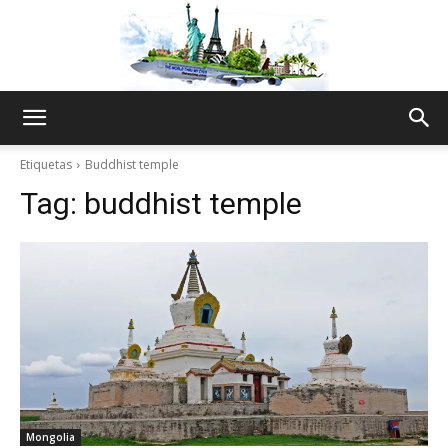
The
Etiquetas
Buddhist temple
Tag:
buddhist temple
World
Thru
My
Mongolia