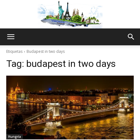
The
Etiquetas
Budapest in two days
Tag:
budapest in two days
World
Thru
My
Hungría