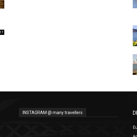
Thru
17
My
Eyes
D
INSTAGRAM @ many travellers
E
A