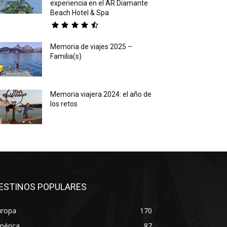
experiencia en el AR Diamante
Beach Hotel & Spa
Memoria de viajes 2025 –
Familia(s)
Memoria viajera 2024: el año de
los retos
ESTINOS POPULARES
uropa
170
mérica
87