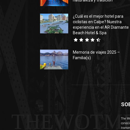
naturaleza y tradición
¿Cuál es el mejor hotel para
ciclistas en Calpe? Nuestra
experiencia en el AR Diamante
Beach Hotel & Spa
Memoria de viajes 2025 –
Familia(s)
SO
THEWOTM
The Wo
conoci
transm