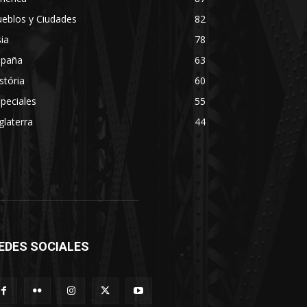
eblos y Ciudades
82
ia
78
spaña
63
stória
60
peciales
55
glaterra
44
EDES SOCIALES