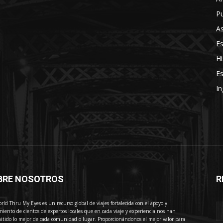
Pu
As
E
Hi
Es
In
BRE NOSOTROS
R
E
rld Thru My Eyes es un recurso global de viajes fortalecida con el apoyo y
miento de cientos de expertos locales que en cada viaje y experiencia nos han
itido lo mejor de cada comunidad o lugar. Proporcionándonos el mejor valor para