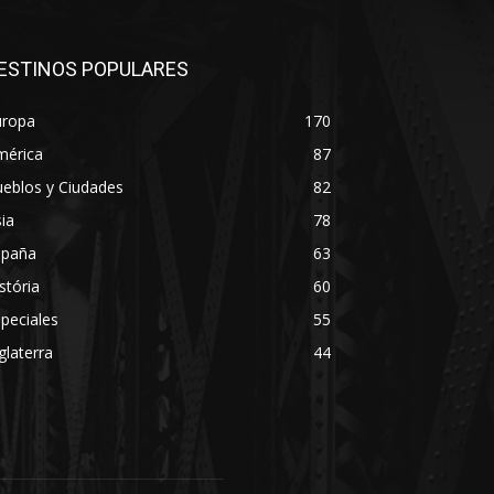
ESTINOS POPULARES
uropa
170
mérica
87
eblos y Ciudades
82
ia
78
spaña
63
stória
60
peciales
55
glaterra
44