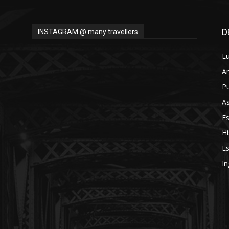
D
INSTAGRAM @ many travellers
E
A
Pu
As
E
Hi
Es
In