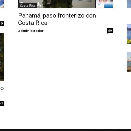
Thru
Costa Rica
Panamá, paso fronterizo con
Costa Rica
0
administrador
69
My
Eyes
no
52