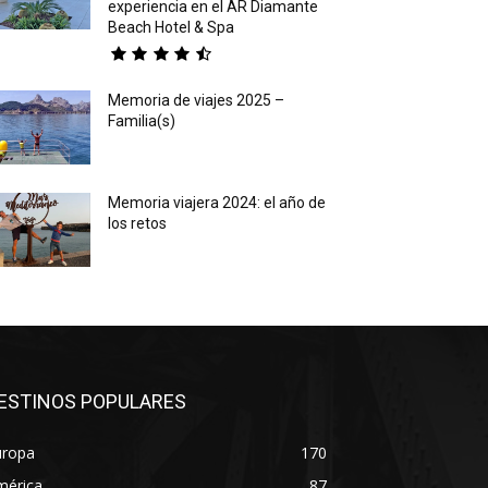
experiencia en el AR Diamante
Beach Hotel & Spa
Memoria de viajes 2025 –
Familia(s)
Memoria viajera 2024: el año de
los retos
ESTINOS POPULARES
uropa
170
mérica
87