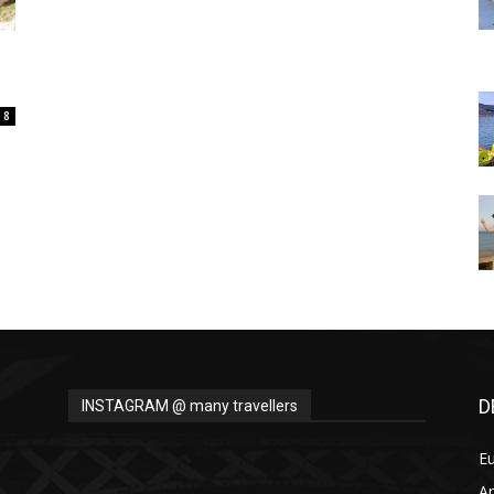
Thru
8
My
Eyes
D
INSTAGRAM @ many travellers
E
A