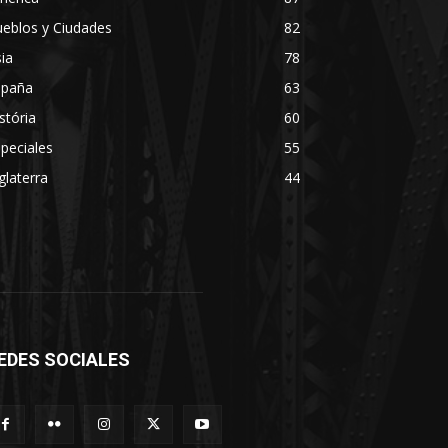
eblos y Ciudades
82
ia
78
spaña
63
stória
60
peciales
55
glaterra
44
EDES SOCIALES