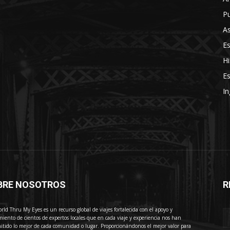
Pu
As
E
Hi
Es
In
BRE NOSOTROS
R
E
rld Thru My Eyes es un recurso global de viajes fortalecida con el apoyo y
miento de cientos de expertos locales que en cada viaje y experiencia nos han
itido lo mejor de cada comunidad o lugar. Proporcionándonos el mejor valor para