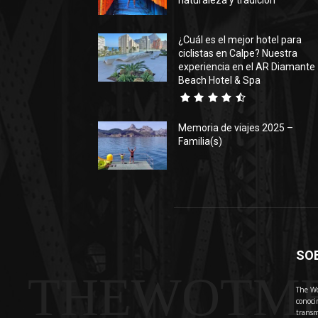
naturaleza y tradición
¿Cuál es el mejor hotel para
ciclistas en Calpe? Nuestra
experiencia en el AR Diamante
Beach Hotel & Spa
Memoria de viajes 2025 –
Familia(s)
SO
THEWOTM
The Wo
conoci
transm