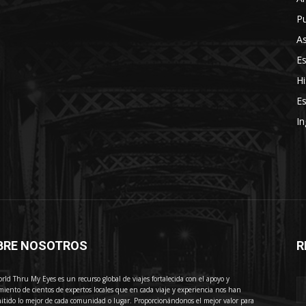
Pu
As
E
Hi
Es
In
BRE NOSOTROS
R
E
rld Thru My Eyes es un recurso global de viajes fortalecida con el apoyo y
miento de cientos de expertos locales que en cada viaje y experiencia nos han
itido lo mejor de cada comunidad o lugar. Proporcionándonos el mejor valor para