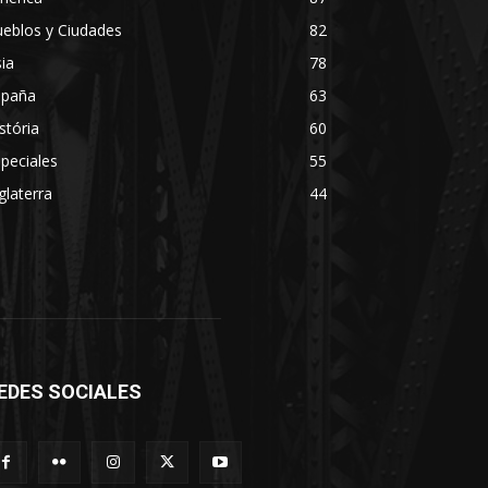
eblos y Ciudades
82
ia
78
spaña
63
stória
60
peciales
55
glaterra
44
EDES SOCIALES