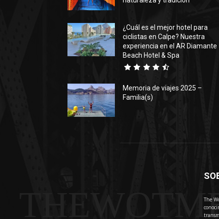
naturaleza y tradición
¿Cuál es el mejor hotel para
ciclistas en Calpe? Nuestra
experiencia en el AR Diamante
Beach Hotel & Spa
Memoria de viajes 2025 –
Familia(s)
SO
THEWOTM
The Wo
conoci
transm