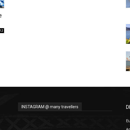
Thru
e
12
My
Eyes
D
INSTAGRAM @ many travellers
E
A