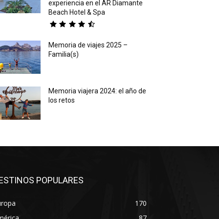
experiencia en el AR Diamante
Beach Hotel & Spa
Memoria de viajes 2025 –
Familia(s)
Memoria viajera 2024: el año de
los retos
ESTINOS POPULARES
uropa
170
mérica
87