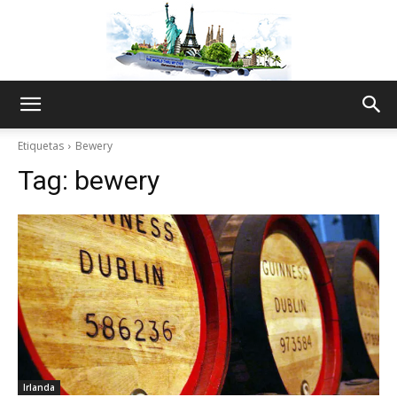
The
Etiquetas
Bewery
Tag:
bewery
World
Thru
My
Irlanda