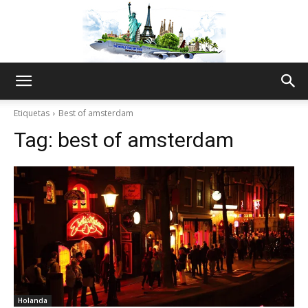
The
Etiquetas
Best of amsterdam
Tag:
best of amsterdam
World
Thru
My
Holanda