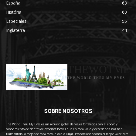
España
63
História
60
Especiales
55
Inglaterra
44
THEWOTME
THE WORLD THRU MY EYES
SOBRE NOSOTROS
The World Thru My Eyes es un recurso global de viajes fortalecida con el apoyo y
conocimiento de cientos de expertos locales que en cada viaje y experiencia nos han
transmitido lo mejor de cada comunidad o lugar. Proporcionándonos el mejor valor para