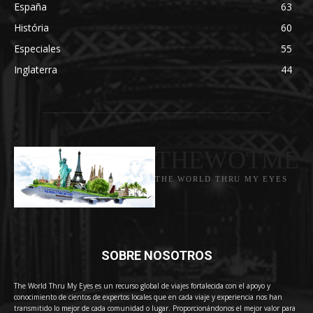
España
63
História
60
Especiales
55
Inglaterra
44
THEWOTME
THE WORLD THRU MY EYES
SOBRE NOSOTROS
The World Thru My Eyes es un recurso global de viajes fortalecida con el apoyo y
conocimiento de cientos de expertos locales que en cada viaje y experiencia nos han
transmitido lo mejor de cada comunidad o lugar. Proporcionándonos el mejor valor para