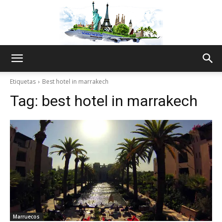
The
Etiquetas
Best hotel in marrakech
Tag:
best hotel in marrakech
World
Thru
My
Marruecos